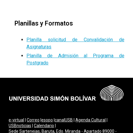
Planillas y Formatos
Planilla solicitud de Convalidación de
Asignaturas
Planilla de Admisión al Programa de
Postgrado
e-virtual
|
Correo
|
esopo
|
canalUSB
|
Agenda Cultural
|
USBnoticias
|
Calendario
|
Sede Sartenejas, Baruta, Edo. Miranda - Apartado 89000 -