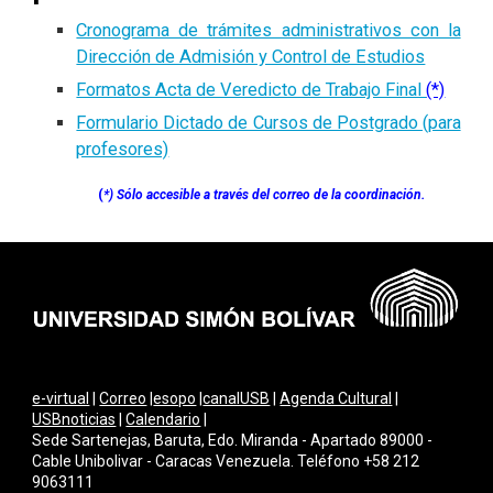
Cronograma de trámites administrativos con la
Dirección de Admisión y Control de Estudios
Formatos Acta de Veredicto de Trabajo Final
(*)
Formulario Dictado de Cursos de Postgrado (para
profesores)
(
*) S
ólo accesible a través del correo de la coordinación.
e-virtual
|
Correo
|
esopo
|
canalUSB
|
Agenda Cultural
|
USBnoticias
|
Calendario
|
Sede Sartenejas, Baruta, Edo. Miranda - Apartado 89000 -
Cable Unibolivar - Caracas Venezuela. Teléfono +58 212
9063111