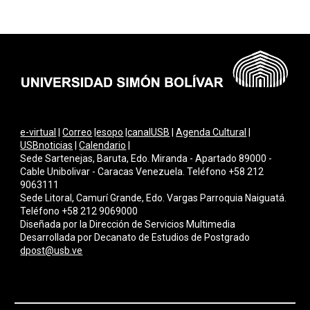
e-virtual
|
Correo
|
esopo
|
canalUSB
|
Agenda Cultural
|
USBnoticias
|
Calendario
|
Sede Sartenejas, Baruta, Edo. Miranda - Apartado 89000 -
Cable Unibolivar - Caracas Venezuela. Teléfono +58 212
9063111
Sede Litoral, Camurí Grande, Edo. Vargas Parroquia Naiguatá.
Teléfono +58 212 9069000
Diseñada por la Dirección de Servicios Multimedi
a
Desarrollada por Decanato de Estudios de Postgrado
dpost@usb.ve