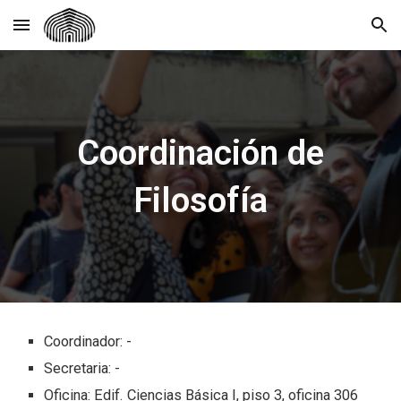
Skip to main content
Skip to navigation
Coordinación de
Filosofía
Coordinador:
-
Secretaria:
-
Oficina:
Edif. Ciencias Básica I, piso 3, oficina 306