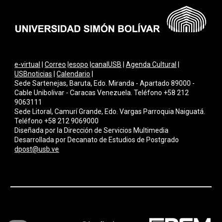
e-virtual
|
Correo
|
esopo
|
canalUSB
|
Agenda Cultural
|
USBnoticias
|
Calendario
|
Sede Sartenejas, Baruta, Edo. Miranda - Apartado 89000 -
Cable Unibolivar - Caracas Venezuela. Teléfono +58 212
9063111
Sede Litoral, Camurí Grande, Edo. Vargas Parroquia Naiguatá.
Teléfono +58 212 9069000
Diseñada por la Dirección de Servicios Multimedi
a
Desarrollada por Decanato de Estudios de Postgrado
dpost@usb.ve