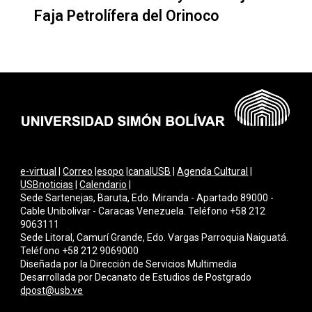
Faja Petrolífera del Orinoco
e-virtual
|
Correo
|
esopo
|
canalUSB
|
Agenda Cultural
|
USBnoticias
|
Calendario
|
Sede Sartenejas, Baruta, Edo. Miranda - Apartado 89000 -
Cable Unibolivar - Caracas Venezuela. Teléfono +58 212
9063111
Sede Litoral, Camurí Grande, Edo. Vargas Parroquia Naiguatá.
Teléfono +58 212 9069000
Diseñada por la Dirección de Servicios Multimedi
a
Desarrollada por Decanato de Estudios de Postgrado
dpost@usb.ve