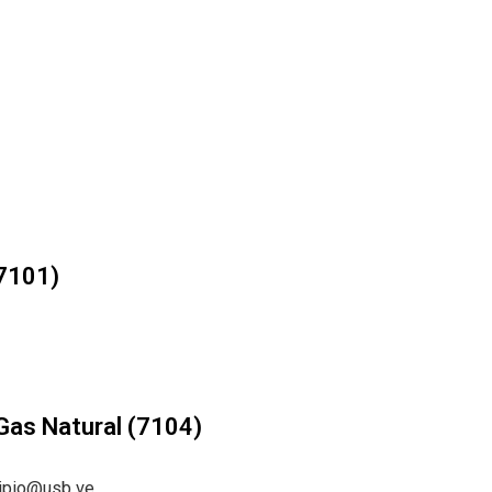
(7101)
 Gas Natural (7104)
ipio@usb.ve