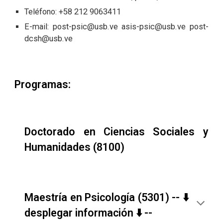
Teléfono: +58 212 9063
411
E-mail:
post-psic@usb.ve
asis-psic@usb.ve
post-
dcsh@usb.ve
Programas:
Doctorado en Ciencias Sociales y
Humanidades (8100)
Maestría en Psicología (5301) -- ⬇️
desplegar información ⬇️ --