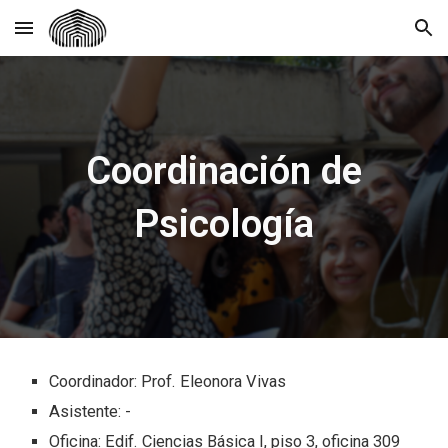
Skip to main content
Skip to navigation
Coordinación de
Psicología
Coordinador:
Prof. Eleonora Vivas
Asistente
:
-
Oficina: Edif. Ciencias Básica I, piso 3, oficina 30
9